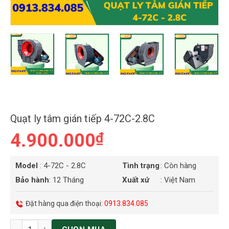
Quạt ly tâm gián tiếp 4-72C-2.8C
4.900.000
₫
Model
: 4-72C - 2.8C
Tình trạng
: Còn hàng
Bảo hành
: 12 Tháng
Xuất xứ
: Việt Nam
Đặt hàng qua điện thoại:
0913.834.085
Số lượng