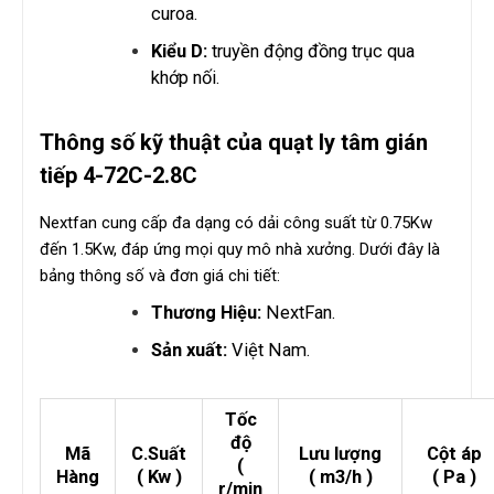
curoa.
Kiểu D:
truyền động đồng trục qua
khớp nối.
Thông số kỹ thuật của
quạt ly tâm gián
tiếp 4-72C-2.8C
Nextfan cung cấp đa dạng có dải công suất từ 0.75Kw
đến 1.5Kw, đáp ứng mọi quy mô nhà xưởng. Dưới đây là
bảng thông số và đơn giá chi tiết:
Thương Hiệu:
NextFan.
Sản xuất:
Việt Nam.
Tốc
độ
Mã
C.Suất
Lưu lượng
Cột áp
(
Hàng
( Kw )
( m3/h )
( Pa )
r/min