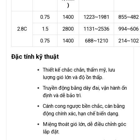
)
0.75
1400
1223~1981
855~482
2.8C
1.5
2800
1131~2536
994~606
0.75
1400
688~1210
214~102
Đặc tính kỹ thuật
Thiết kế chắc chắn, thẩm mỹ, lưu
lượng gió lớn và độ ồn thấp.
Truyền động bằng dây đai, vận hành ổn
định và dễ bảo trì.
Cánh cong ngược bền chắc, cân bằng
động chính xác, hạn chế biến dạng.
Miệng thoát gió lớn, dễ điều chỉnh góc
lắp đặt.